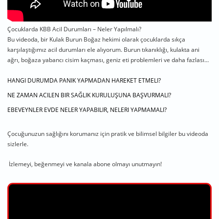
Çocuklarda KBB Acil Durumları – Neler Yapılmalı?
Bu videoda, bir Kulak Burun Boğaz hekimi olarak çocuklarda sıkça
karşılaştığımız acil durumları ele alıyorum. Burun tıkanıklığı, kulakta ani
ağrı, boğaza yabancı cisim kaçması, geniz eti problemleri ve daha fazlası…
HANGI DURUMDA PANIK YAPMADAN HAREKET ETMELI?
NE ZAMAN ACILEN BIR SAĞLIK KURULUŞUNA BAŞVURMALI?
EBEVEYNLER EVDE NELER YAPABILIR, NELERI YAPMAMALI?
Çocuğunuzun sağlığını korumanız için pratik ve bilimsel bilgiler bu videoda
sizlerle.
İzlemeyi, beğenmeyi ve kanala abone olmayı unutmayın!