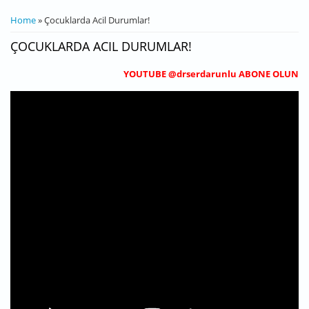
YOU ARE HERE
Home
» Çocuklarda Acil Durumlar!
ÇOCUKLARDA ACIL DURUMLAR!
YOUTUBE @drserdarunlu ABONE OLUN